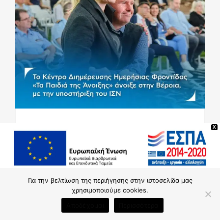
X
16/10/2024
Actions
Popular
Καμπάνιες
Ολοκληρώθηκε η ανέγερση
του νέου Κ.Δ.Η.Φ.
Για την βελτίωση της περιήγησης στην ιστοσελίδα μας
χρησιμοποιούμε cookies.
Αποδέχομαι
Περισσότερα