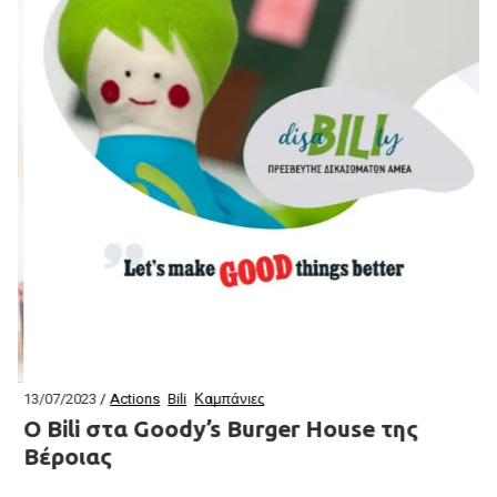
Η
T
Με
έ
13/07/2023
Actions
Bili
Καμπάνιες
O Bili στα Goody’s Burger House της
Βέροιας