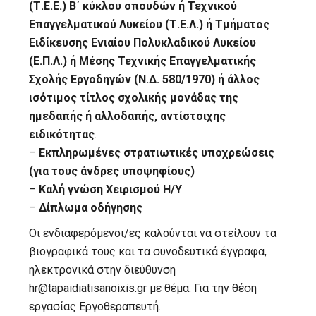
(Τ.Ε.Ε.) Β΄ κύκλου σπουδών ή Τεχνικού
Επαγγελματικού Λυκείου (Τ.Ε.Λ.) ή Τμήματος
Ειδίκευσης Ενιαίου Πολυκλαδικού Λυκείου
(Ε.Π.Λ.) ή Μέσης Τεχνικής Επαγγελματικής
Σχολής Εργοδηγών (Ν.Δ. 580/1970) ή άλλος
ισότιμος τίτλος σχολικής μονάδας της
ημεδαπής ή αλλοδαπής, αντίστοιχης
ειδικότητας
.
–
Εκπληρωμένες στρατιωτικές υποχρεώσεις
(για τους άνδρες υποψηφίους)
–
Καλή γνώση Χειρισμού Η/Υ
–
Δίπλωμα οδήγησης
Οι ενδιαφερόμενοι/ες καλούνται να στείλουν τα
βιογραφικά τους και τα συνοδευτικά έγγραφα,
ηλεκτρονικά στην διεύθυνση
hr@tapaidiatisanoixis.gr με θέμα: Για την θέση
εργασίας Εργοθεραπευτή.