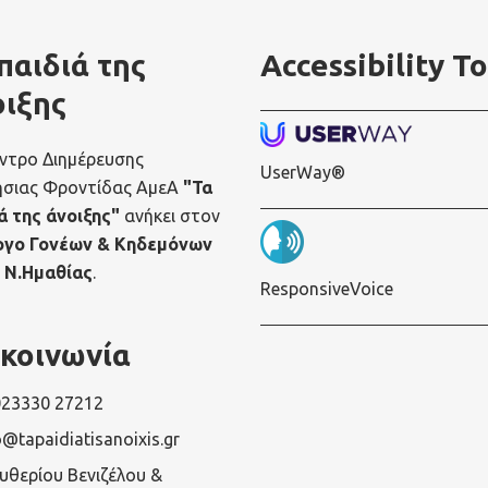
παιδιά της
Accessibility To
οιξης
ντρο Διημέρευσης
UserWay®
ήσιας Φροντίδας ΑμεΑ
"Τα
ά της άνοιξης"
ανήκει στον
ογο Γονέων & Κηδεμόνων
 Ν.Ημαθίας
.
ResponsiveVoice
ικοινωνία
023330 27212
o@tapaidiatisanoixis.gr
ευθερίου Βενιζέλου &