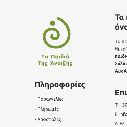
Τα 
άν
Το Κέ
Ημερ
παιδι
Σύλλ
ΑμεΑ
Πληροφορίες
Επ
- Παραγγελίες
T: +3
- Πληρωμές
E: inf
- Αποστολές
Δ: Ελ