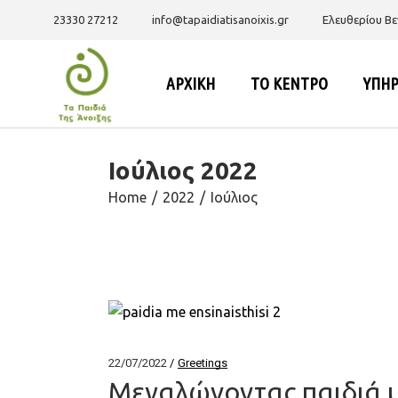
Skip
to
23330 27212
info@tapaidiatisanoixis.gr
Ελευθερίου Βε
the
content
ΑΡΧΙΚΗ
ΤΟ ΚΕΝΤΡΟ
ΥΠΗΡ
Ιούλιος 2022
Ποιοι είμαστε
Αποστολή – Όραμα –
Home
2022
Ιούλιος
Αξίες
Διοίκηση – Προσωπικό –
Οργανόγραμμα
Ωφελούμενοι
Σχέδιο Έκτακτης
Ανάγκης
22/07/2022
Greetings
Καταστατικό –
Μεγαλώνοντας παιδιά 
Ισολογισμοί