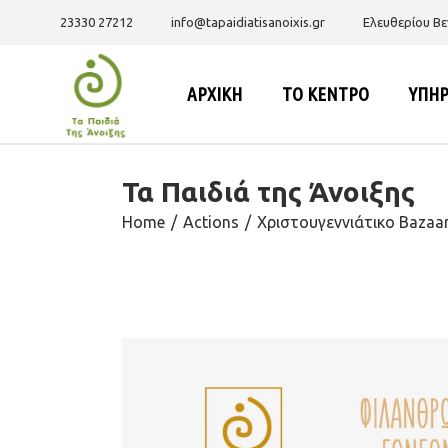
23330 27212
info@tapaidiatisanoixis.gr
Ελευθερίου Βε
ΑΡΧΙΚΗ
ΤΟ ΚΕΝΤΡΟ
ΥΠΗΡ
Τα Παιδιά της Άνοιξης
Ποιοι είμαστε
Αποστολή – Όραμα –
Home
Actions
Χριστουγεννιάτικο Bazaa
Αξίες
Διοίκηση – Προσωπικό –
Οργανόγραμμα
Ωφελούμενοι
Σχέδιο Έκτακτης
Ανάγκης
Καταστατικό –
Ισολογισμοί