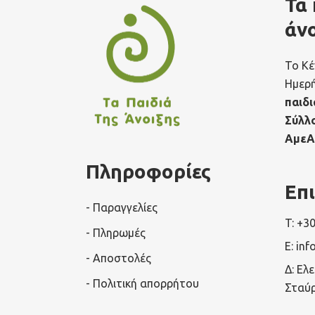
Τα 
άν
Το Κέ
Ημερ
παιδι
Σύλλ
ΑμεΑ
Πληροφορίες
Επ
- Παραγγελίες
T: +3
- Πληρωμές
E: inf
- Αποστολές
Δ: Ελ
- Πολιτική απορρήτου
Σταύρ