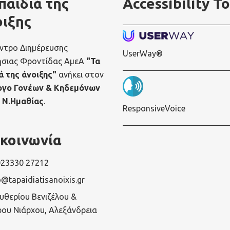
παιδιά της
Accessibility To
οιξης
ντρο Διημέρευσης
UserWay®
ήσιας Φροντίδας ΑμεΑ
"Τα
ά της άνοιξης"
ανήκει στον
ογο Γονέων & Κηδεμόνων
 Ν.Ημαθίας
.
ResponsiveVoice
ικοινωνία
023330 27212
o@tapaidiatisanoixis.gr
ευθερίου Βενιζέλου &
ου Νιάρχου, Αλεξάνδρεια