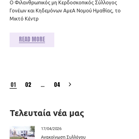
Ο Φιλανθρωπικός μη Κερδοσκοπικός Σύλλογος
Γονέων και Κηδεμόνων ΑμεΑ Νομού Ημαθίας, το
Μικτό Κέντρ
READ MORE
Σελιδοποίηση
01
02
…
04
άρθρων
Τελευταία νέα μας
17/04/2026
Ανακοίνωση Συλλόγου