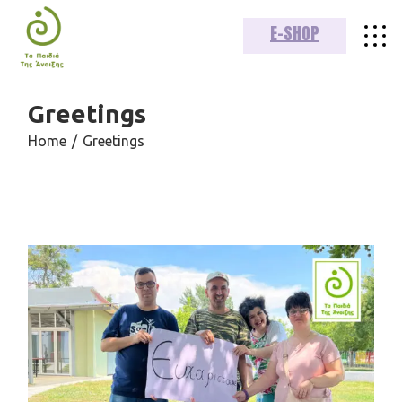
Skip
to
E-SHOP
the
content
Greetings
Home
Greetings