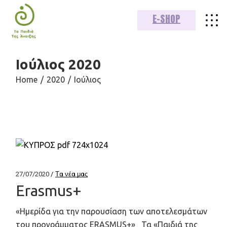
Skip
to
E-SHOP
the
content
Ιούλιος 2020
Home
2020
Ιούλιος
27/07/2020
Τα νέα μας
Erasmus+
«Ημερίδα για την παρουσίαση των αποτελεσμάτων
του προγράμματος ERASMUS+» Τα «Παιδιά της