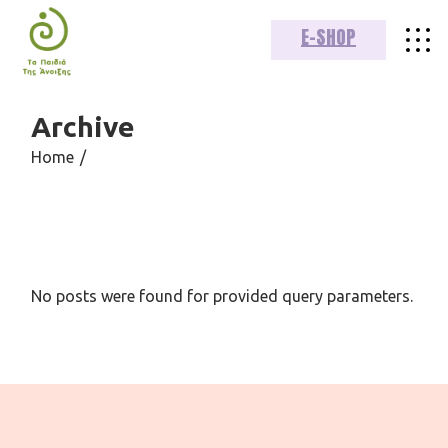
Skip
to
E-SHOP
the
content
Archive
Home
No posts were found for provided query parameters.