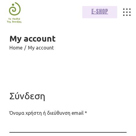
Skip
to
E-SHOP
the
content
My account
Home
My account
Σύνδεση
Απαιτείται
Όνομα χρήστη ή διεύθυνση email
*