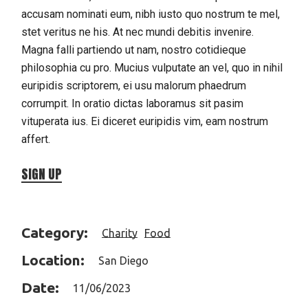
accusam nominati eum, nibh iusto quo nostrum te mel,
stet veritus ne his. At nec mundi debitis invenire.
Magna falli partiendo ut nam, nostro cotidieque
philosophia cu pro. Mucius vulputate an vel, quo in nihil
euripidis scriptorem, ei usu malorum phaedrum
corrumpit. In oratio dictas laboramus sit pasim
vituperata ius. Ei diceret euripidis vim, eam nostrum
affert.
SIGN UP
Category:
Charity
Food
Location:
San Diego
Date:
11/06/2023